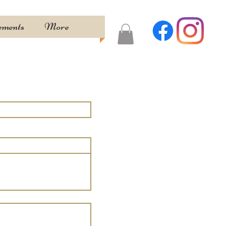
ements
More