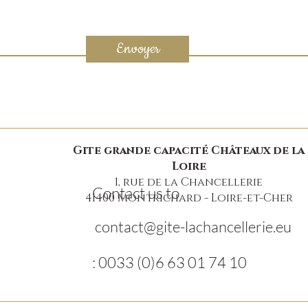
Envoyer
Gite grande capacité Châteaux de la
Loire
1, rue de la Chancellerie
Contact us to
41400 Montrichard - Loire-et-Cher
contact@gite-lachancellerie.eu
: 0033 (0)6 63 01 74 10